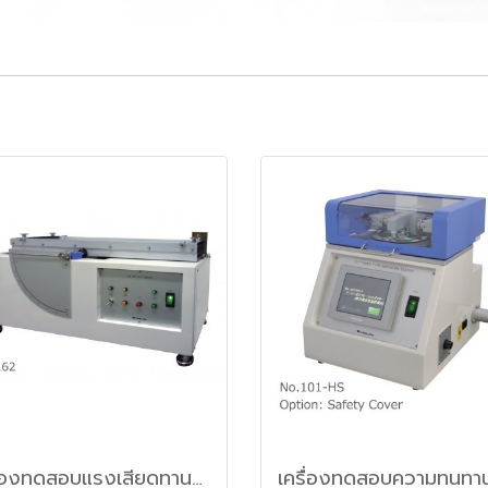
เครื่องทดสอบแรงเสียดทานของวัสดุฟิลม์พลาสติก (Slip tester)