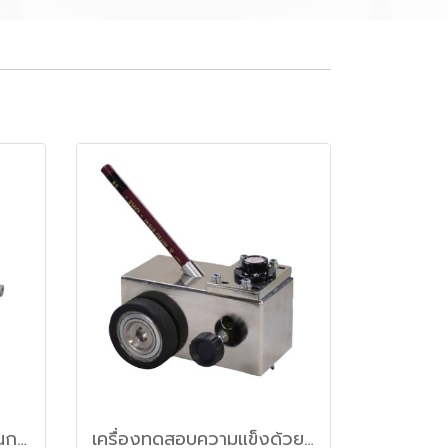
เครื่องทดสอบความทนทานการขัดถูของวัสดุแบบ Taber (Taber type abrasion tester)
เครื่องทดสอบความแข็งด้วยดินสอ (Pencil Scratch Hardness Tester (Hand Push)