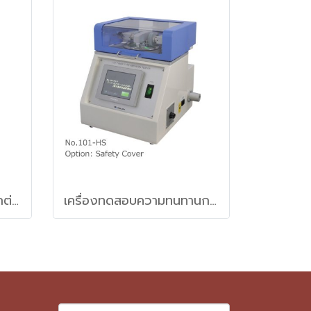
เครื่องทดสอบแรงกระแทกต่อสายไฟฟ้าหุ้นฉนวนหรือเปลือกหุ้นในห้องอุณหภูมิต่ำ (Cable impact tester)
เครื่องทดสอบความทนทานการขัดถูของวัสดุแบบ Taber (Taber type abrasion tester)