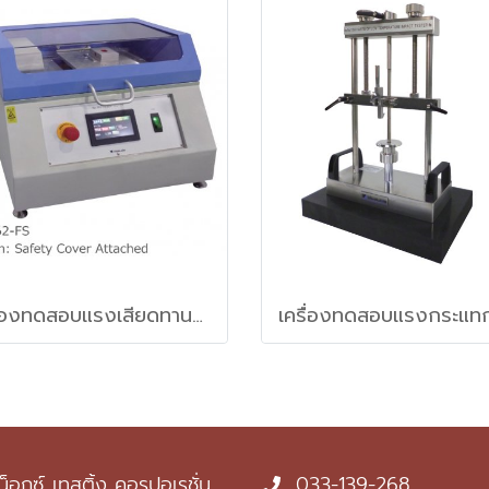
เครื่องทดสอบแรงเสียดทานของวัสดุฟิลม์พลาสติกแนวนอน (Slip tester Horizontal method)
น็อกซ์ เทสติ้ง คอรปอเรชั่น
033-139-268