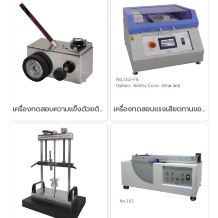
เครื่องทดสอบความแข็งด้วยดินสอ (Pencil Scratch Hardness Tester (Hand Push)
เครื่องทดสอบแรงเสียดทานของวัสดุฟิลม์พลาสติกแนวนอน (Slip tester Horizontal method)