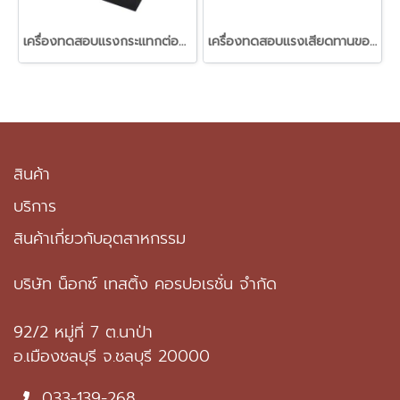
เครื่องทดสอบแรงกระแทกต่อสายไฟฟ้าหุ้นฉนวนหรือเปลือกหุ้นในห้องอุณหภูมิต่ำ (Cable impact tester)
เครื่องทดสอบแรงเสียดทานของวัสดุฟิลม์พลาสติก (Slip tester)
สินค้า
บริการ
สินค้าเกี่ยวกับอุตสาหกรรม
บริษัท น็อกซ์ เทสติ้ง คอรปอเรชั่น จำกัด
92/2 หมู่ที่ 7 ต.นาป่า
อ.เมืองชลบุรี จ.ชลบุรี 20000
033-139-268