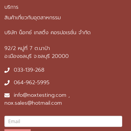
บริการ
สินค้าเกี่ยวกับอุตสาหกรรม
บริษัท น็อกซ์ เทสติ้ง คอรปอเรชั่น จำกัด
92/2 หมู่ที่ 7 ต.นาป่า
อ.เมืองชลบุรี จ.ชลบุรี 20000
033-139-268
064-962-5995
info@noxtesting.com ,
nox.sales@hotmail.com