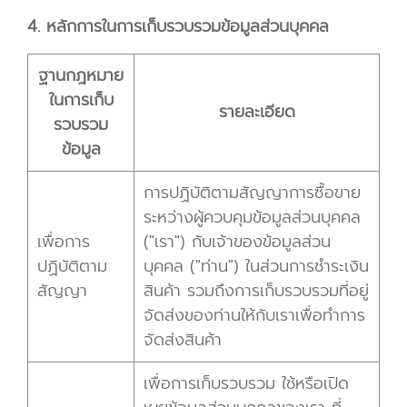
4. หลักการในการเก็บรวบรวมข้อมูลส่วนบุคคล
ฐานกฎหมาย
ในการเก็บ
รายละเอียด
รวบรวม
ข้อมูล
การปฏิบัติตามสัญญาการซื้อขาย
ระหว่างผู้ควบคุมข้อมูลส่วนบุคคล
เพื่อการ
("เรา") กับเจ้าของข้อมูลส่วน
ปฏิบัติตาม
บุคคล ("ท่าน") ในส่วนการชำระเงิน
สัญญา
สินค้า รวมถึงการเก็บรวบรวมที่อยู่
จัดส่งของท่านให้กับเราเพื่อทำการ
จัดส่งสินค้า
เพื่อการเก็บรวบรวม ใช้หรือเปิด