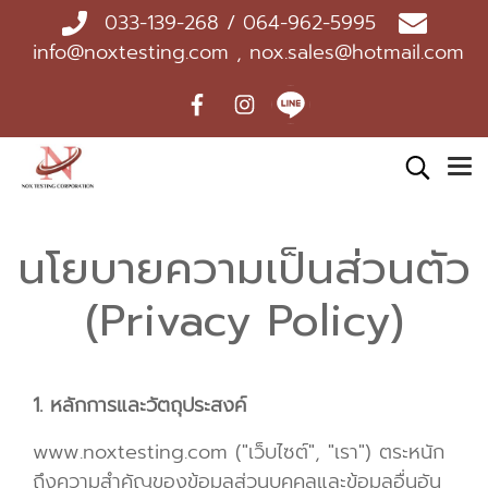
033-139-268 / 064-962-5995
info@noxtesting.com , nox.sales@hotmail.com
นโยบายความเป็นส่วนตัว
(Privacy Policy)
1. หลักการและวัตถุประสงค์
www.noxtesting.com ("เว็บไซต์", "เรา") ตระหนัก
ถึงความสำคัญของข้อมูลส่วนบุคคลและข้อมูลอื่นอัน