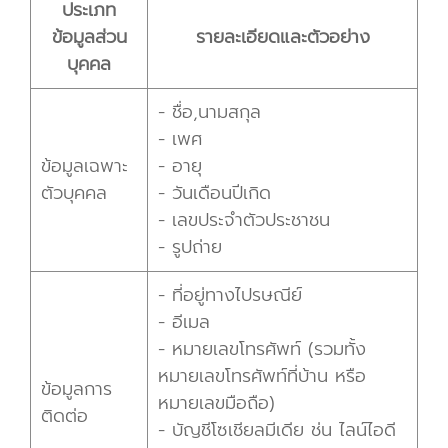
ประเภท
ข้อมูลส่วน
รายละเอียดและตัวอย่าง
บุคคล
- ชื่อ,นามสกุล
- เพศ
ข้อมูลเฉพาะ
- อายุ
ตัวบุคคล
- วันเดือนปีเกิด
- เลขประจำตัวประชาชน
- รูปถ่าย
- ที่อยู่ทางไปรษณีย์
- อีเมล
- หมายเลขโทรศัพท์ (รวมทั้ง
หมายเลขโทรศัพท์ที่บ้าน หรือ
ข้อมูลการ
หมายเลขมือถือ)
ติดต่อ
- บัญชีโซเชียลมีเดีย ช่น ไลน์ไอดี