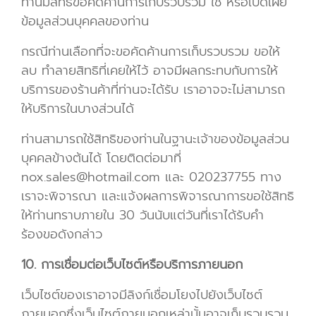
ท่านมีสิทธิขอคัดค้านการเก็บรวบรวม ใช้ หรือเปิดเผย
ข้อมูลส่วนบุคคลของท่าน
กรณีท่านเลือกที่จะขอคัดค้านการเก็บรวบรวม ขอให้
ลบ ทำลายสิทธิที่เคยให้ไว้ อาจมีผลกระทบกับการให้
บริการของร้านค้าที่ท่านจะได้รับ เราอาจจะไม่สามารถ
ให้บริการในบางส่วนได้
ท่านสามารถใช้สิทธิของท่านในฐานะเจ้าของข้อมูลส่วน
บุคคลข้างต้นได้ โดยติดต่อมาที่
nox.sales@hotmail.com และ 020237755 ทาง
เราจะพิจารณา และแจ้งผลการพิจารณาการขอใช้สิทธิ
ให้ท่านทราบภายใน 30 วันนับแต่วันที่เราได้รับคำ
ร้องขอดังกล่าว
10. การเชื่อมต่อเว็บไซต์หรือบริการภายนอก
เว็บไซต์ของเราอาจมีลิงก์เชื่อมโยงไปยังเว็บไซต์
ภายนอกซึ่งเว็บไซต์ภายนอกเหล่านั้นอาจเก็บรวบรวม