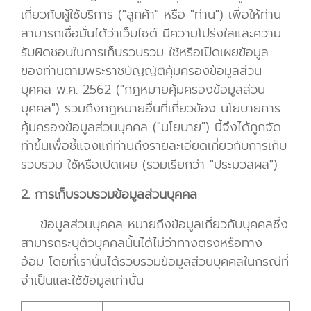
เกี่ยวกับผู้ใช้บริการ ("ลูกค้า" หรือ "ท่าน") เพื่อให้ท่าน
สามารถเชื่อมั่นได้ว่าเว็บไซต์ มีความโปร่งใสและความ
รับผิดชอบในการเก็บรวบรวม ใช้หรือเปิดเผยข้อมูล
ของท่านตามพระราชบัญญัติคุ้มครองข้อมูลส่วน
บุคคล พ.ศ. 2562 ("กฎหมายคุ้มครองข้อมูลส่วน
บุคคล") รวมถึงกฎหมายอื่นที่เกี่ยวข้อง นโยบายการ
คุ้มครองข้อมูลส่วนบุคคล ("นโยบาย") นี้จึงได้ถูกจัด
ทำขึ้นเพื่อชี้แจงแก่ท่านถึงรายละเอียดเกี่ยวกับการเก็บ
รวบรวม ใช้หรือเปิดเผย (รวมเรียกว่า "ประมวลผล")
2. การเก็บรวบรวมข้อมูลส่วนบุคคล
ข้อมูลส่วนบุคคล หมายถึงข้อมูลเกี่ยวกับบุคคลซึ่ง
สามารถระบุตัวบุคคลนั้นได้ไม่ว่าทางตรงหรือทาง
อ้อม โดยที่เรานั้นได้รวบรวมข้อมูลส่วนบุคคลในกรณีที่
จำเป็นและใช้ข้อมูลเท่านั้น