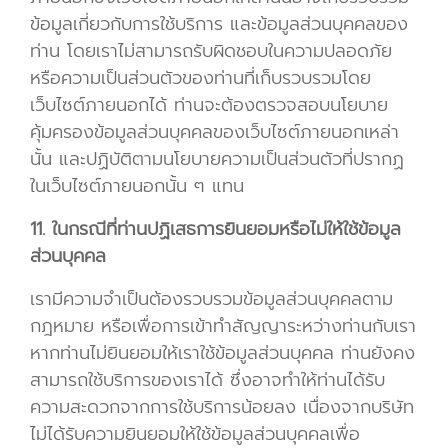
ข้อมูลเกี่ยวกับการใช้บริการ และข้อมูลส่วนบุคคลของ
ท่าน โดยเราไม่สามารถรับผิดชอบในความปลอดภัย
หรือความเป็นส่วนตัวของท่านที่เก็บรวบรวมโดย
เว็บไซต์ภายนอกได้ ท่านจะต้องตรวจสอบนโยบาย
คุ้มครองข้อมูลส่วนบุคคลของเว็บไซต์ภายนอกเหล่า
นั้น และปฏิบัติตามนโยบายความเป็นส่วนตัวที่ปรากฏ
ในเว็บไซต์ภายนอกนั้น ๆ แทน
11. ในกรณีที่ท่านปฏิเสธการยินยอมหรือไม่ให้ใช้ข้อมูล
ส่วนบุคคล
เรามีความจำเป็นต้องรวบรวมข้อมูลส่วนบุคคลตาม
กฎหมาย หรือเพื่อการเข้าทำสัญญาระหว่างท่านกับเรา
หากท่านไม่ยินยอมให้เราใช้ข้อมูลส่วนบุคคล ท่านยังคง
สามารถใช้บริการของเราได้ ซึ่งอาจทำให้ท่านได้รับ
ความสะดวกจากการใช้บริการน้อยลง เนื่องจากบริษัท
ไม่ได้รับความยินยอมให้ใช้ข้อมูลส่วนบุคคลเพื่อ