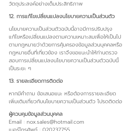
วัตถุประสงค์อย่างเต็มประสิทธิภาพ
12. การแก้ไขเปลี่ยนแปลงนโยบายความเป็นส่วนตัว
นโยบายความเป็นส่วนตัวฉบับนี้อาจมีการปรับปรุง
แก้ไขหรือเปลี่ยนแปลงตามความเหมาะสมเพื่อให้เป็นไป
ตามกฎหมายว่าด้วยการคุ้มครองข้อมูลส่วนบุคคลหรือ
กฎหมายอื่นที่เกี่ยวข้อง เราจึงขอแนะนำให้ท่านตรวจ
สอบการเปลี่ยนแปลงนโยบายความเป็นส่วนตัวฉบับนี้
เป็นระยะ ๆ
13. รายละเอียดการติดต่อ
หากมีคำถาม ข้อเสนอแนะ หรือต้องการรายละเอียด
เพิ่มเติมเกี่ยวกับนโยบายความเป็นส่วนตัว โปรดติดต่อ
ผู้ควบคุมข้อมูลส่วนบุคคล
Email : nox.sales@hotmail.com
เบอร์โทรศัพท์ : 020237755