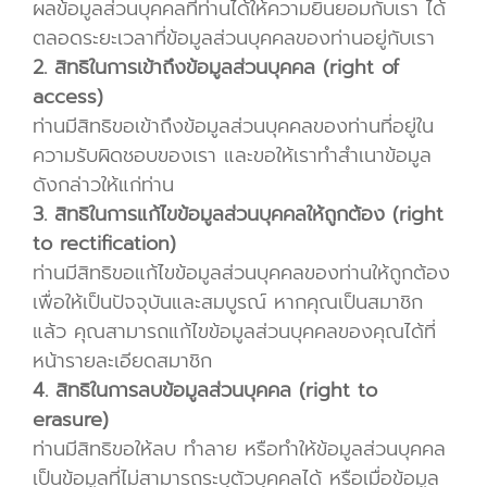
ผลข้อมูลส่วนบุคคลที่ท่านได้ให้ความยินยอมกับเรา ได้
ตลอดระยะเวลาที่ข้อมูลส่วนบุคคลของท่านอยู่กับเรา
2. สิทธิในการเข้าถึงข้อมูลส่วนบุคคล (right of
access)
ท่านมีสิทธิขอเข้าถึงข้อมูลส่วนบุคคลของท่านที่อยู่ใน
ความรับผิดชอบของเรา และขอให้เราทำสำเนาข้อมูล
ดังกล่าวให้แก่ท่าน
3. สิทธิในการแก้ไขข้อมูลส่วนบุคคลให้ถูกต้อง (right
to rectification)
ท่านมีสิทธิขอแก้ไขข้อมูลส่วนบุคคลของท่านให้ถูกต้อง
เพื่อให้เป็นปัจจุบันและสมบูรณ์ หากคุณเป็นสมาชิก
แล้ว คุณสามารถแก้ไขข้อมูลส่วนบุคคลของคุณได้ที่
หน้ารายละเอียดสมาชิก
4. สิทธิในการลบข้อมูลส่วนบุคคล (right to
erasure)
ท่านมีสิทธิขอให้ลบ ทำลาย หรือทำให้ข้อมูลส่วนบุคคล
เป็นข้อมูลที่ไม่สามารถระบุตัวบุคคลได้ หรือเมื่อข้อมูล