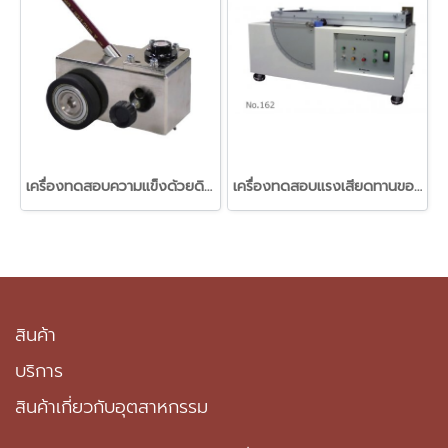
เครื่องทดสอบความแข็งด้วยดินสอ (Pencil Scratch Hardness Tester (Hand Push)
เครื่องทดสอบแรงเสียดทานของวัสดุฟิลม์พลาสติก (Slip tester)
สินค้า
บริการ
สินค้าเกี่ยวกับอุตสาหกรรม