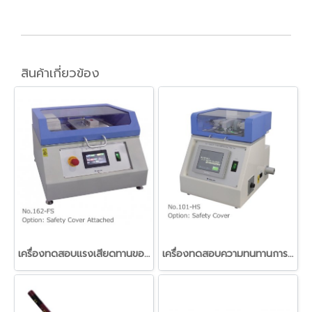
สินค้าเกี่ยวข้อง
เครื่องทดสอบแรงเสียดทานของวัสดุฟิลม์พลาสติกแนวนอน (Slip tester Horizontal method)
เครื่องทดสอบความทนทานการขัดถูของวัสดุแบบ Taber (Taber type abrasion tester)