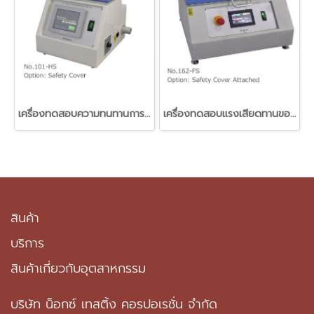
เครื่องทดสอบความทนทานการขัดถูของวัสดุแบบ Taber (Taber type abrasion tester)
เครื่องทดสอบแรงเสียดทานของวัสดุฟิลม์พลาสติกแนวนอน (Slip tester Horizontal method)
สินค้า
บริการ
สินค้าเกี่ยวกับอุตสาหกรรม
บริษัท น็อกซ์ เทสติ้ง คอรปอเรชั่น จำกัด