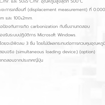
˚C/hr. และ 50±5˚C/hr. อุณหภูมิสูงสุดที่ 500˚C
วัดระยะการเคลื่อนที่ (displacement measurement) ที่ 0.
1mm และ 100±2mm.
ื่อป้องกันการเกิด carbonization กับชิ้นงานทดสอบ
งรับระบบปฎิบัติการ Microsoft Windows.
ดยจะมีพัดลม 3 ชิ้น โดยไม่มีผลกระทบต่อการควบคุมอุณหภูม
สอบจริง (simultaneous loading device.) (option)
งทดสอบจากประเทศญี่ปุ่น