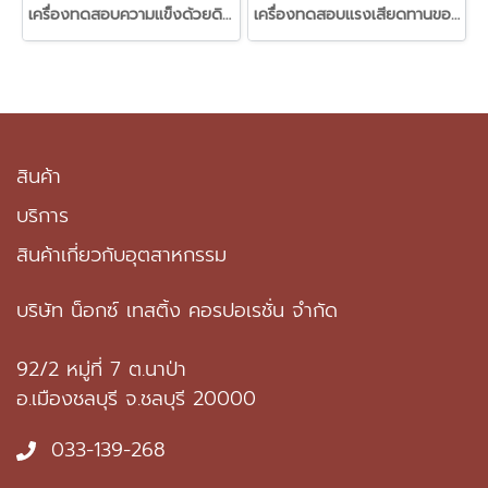
เครื่องทดสอบความแข็งด้วยดินสอ (Pencil Scratch Hardness Tester (Hand Push)
เครื่องทดสอบแรงเสียดทานของวัสดุฟิลม์พลาสติกแนวนอน (Slip tester Horizontal method)
สินค้า
บริการ
สินค้าเกี่ยวกับอุตสาหกรรม
บริษัท น็อกซ์ เทสติ้ง คอรปอเรชั่น จำกัด
92/2 หมู่ที่ 7 ต.นาป่า
อ.เมืองชลบุรี จ.ชลบุรี 20000
033-139-268