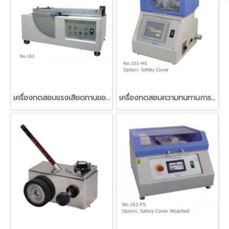
เครื่องทดสอบแรงเสียดทานของวัสดุฟิลม์พลาสติก (Slip tester)
เครื่องทดสอบความทนทานการขัดถูของวัสดุแบบ Taber (Taber type abrasion tester)